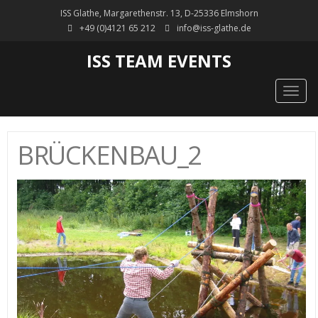
ISS Glathe, Margarethenstr. 13, D-25336 Elmshorn
+49 (0)4121 65 212
info@iss-glathe.de
ISS TEAM EVENTS
Togg
navig
BRÜCKENBAU_2