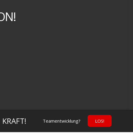
ON!
 KRAFT!
Teamentwicklung?
LOS!