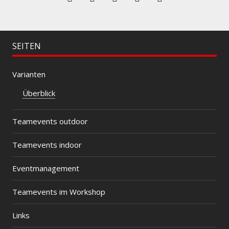
neuem
Fenster
geöffnet)
SEITEN
Varianten
Überblick
Teamevents outdoor
Teamevents indoor
Eventmanagement
Teamevents im Workshop
Links