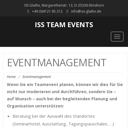
ISS Glathe, Margarethenstr. 13, D-25336 Elmshorn
+49 (0)4121 65 212
info@iss-glathe.de
ISS TEAM EVENTS
Togg
navig
EVENTMANAGEMENT
Home
/
Eventmanagement
Wenn Sie ein Teamevent planen, können wir dies für Sie
nicht nur moderieren und durchführen, sondern Sie –
auf Wunsch – auch bei der begleitenden Planung und
Organisation unterstützen:
Beratung bei der Auswahl des Standortes
(Seminarhotel, Ausstattung, Tagungspauschalen, …)