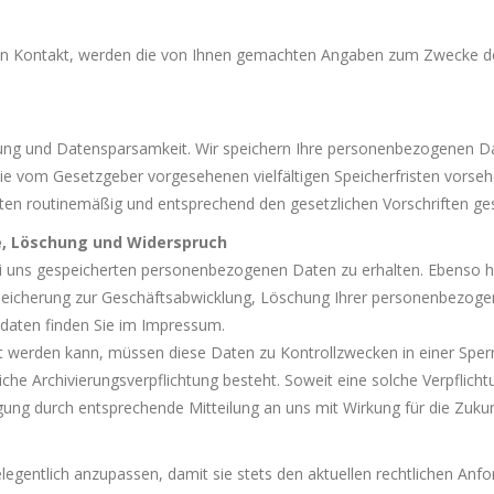
s in Kontakt, werden die von Ihnen gemachten Angaben zum Zwecke de
ng und Datensparsamkeit. Wir speichern Ihre personenbezogenen Date
die vom Gesetzgeber vorgesehenen vielfältigen Speicherfristen vorseh
ten routinemäßig und entsprechend den gesetzlichen Vorschriften ges
re, Löschung und Widerspruch
bei uns gespeicherten personenbezogenen Daten zu erhalten. Ebenso h
eicherung zur Geschäftsabwicklung, Löschung Ihrer personenbezogen
daten finden Sie im Impressum.
gt werden kann, müssen diese Daten zu Kontrollzwecken in einer Sper
che Archivierungsverpflichtung besteht. Soweit eine solche Verpflicht
gung durch entsprechende Mitteilung an uns mit Wirkung für die Zuk
elegentlich anzupassen, damit sie stets den aktuellen rechtlichen An