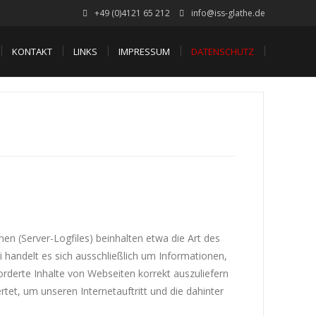
+49 (0)4121 65 212
info@iss-glathe.de
KONTAKT
LINKS
IMPRESSUM
DATENSCHUTZ
n (Server-Logfiles) beinhalten etwa die Art des
handelt es sich ausschließlich um Informationen,
rderte Inhalte von Webseiten korrekt auszuliefern
et, um unseren Internetauftritt und die dahinter