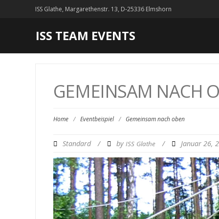
ISS Glathe, Margarethenstr. 13, D-25336 Elmshorn
ISS TEAM EVENTS
GEMEINSAM NACH 
Home
/
Eventbeispiel
/
Gemeinsam nach oben
Standard
/
by
/
Januar 26, 
ISS Glathe