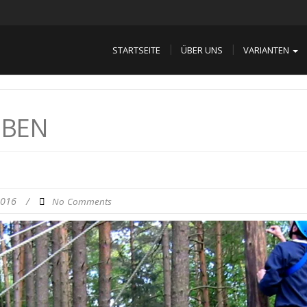
STARTSEITE
ÜBER UNS
VARIANTEN
OBEN
2016
/
No Comments