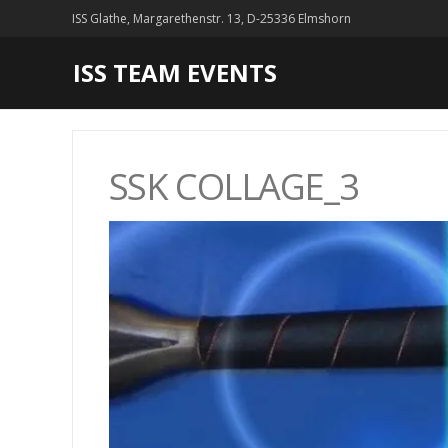
ISS Glathe, Margarethenstr. 13, D-25336 Elmshorn
ISS TEAM EVENTS
SSK COLLAGE_3