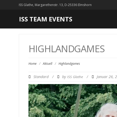
ISS Glathe, Margarethenstr. 13, D-25336 Elmshorn
ISS TEAM EVENTS
HIGHLANDGAMES
Home
/
Aktuell
/
Highlandgames
Standard
/
by
/
Januar 26, 
ISS Glathe