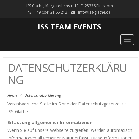
ISS Glathe, Margarethenstr. 13, D-25336 Elmshorn
+49 (0)4121 65 212
info@iss-glathe.de
ISS TEAM EVENTS
Togg
navig
DATENSCHUTZERKLÄRU
NG
Home
/
Datenschutzerklärung
Verantwortliche Stelle im Sinne der Datenschutzgesetze ist:
ISS Glathe
Erfassung allgemeiner Informationen
Wenn Sie auf unsere Webseite zugreifen, werden automatisch
Informationen allgemeiner Natur erfasst. Diese Informationen