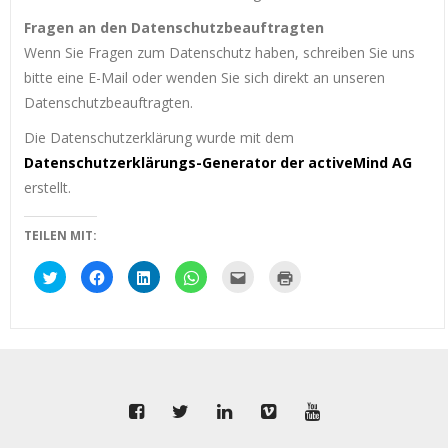
Fragen an den Datenschutzbeauftragten
Wenn Sie Fragen zum Datenschutz haben, schreiben Sie uns
bitte eine E-Mail oder wenden Sie sich direkt an unseren
Datenschutzbeauftragten.
Die Datenschutzerklärung wurde mit dem
Datenschutzerklärungs-Generator der activeMind AG
erstellt.
TEILEN MIT:
Klick,
Klick,
Klick,
Klicken,
Klick,
Klicken
um
um
um
um
um
zum
über
auf
auf
auf
dies
Ausdrucken
Twitter
Facebook
LinkedIn
WhatsApp
einem
(Wird
zu
zu
zu
zu
Freund
in
teilen
teilen
teilen
teilen
per
neuem
(Wird
(Wird
(Wird
(Wird
E-
Fenster
in
in
in
in
Mail
geöffnet)
neuem
neuem
neuem
neuem
zu
Fenster
Fenster
Fenster
Fenster
senden
geöffnet)
geöffnet)
geöffnet)
geöffnet)
(Wird
in
neuem
Fenster
geöffnet)